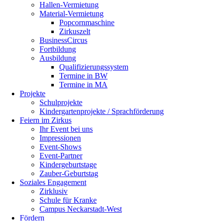
Hallen-Vermietung
Material-Vermietung
Popcornmaschine
Zirkuszelt
BusinessCircus
Fortbildung
Ausbildung
Qualifizierungssystem
Termine in BW
Termine in MA
Projekte
Schulprojekte
Kindergartenprojekte / Sprachförderung
Feiern im Zirkus
Ihr Event bei uns
Impressionen
Event-Shows
Event-Partner
Kindergeburtstage
Zauber-Geburtstag
Soziales Engagement
Zirklusiv
Schule für Kranke
Campus Neckarstadt-West
Fördern