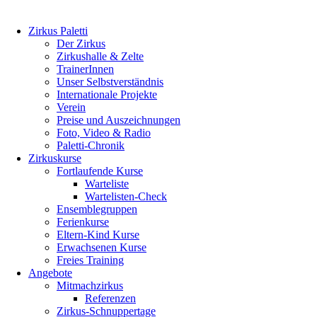
Zirkus Paletti
Der Zirkus
Zirkushalle & Zelte
TrainerInnen
Unser Selbstverständnis
Internationale Projekte
Verein
Preise und Auszeichnungen
Foto, Video & Radio
Paletti-Chronik
Zirkuskurse
Fortlaufende Kurse
Warteliste
Wartelisten-Check
Ensemblegruppen
Ferienkurse
Eltern-Kind Kurse
Erwachsenen Kurse
Freies Training
Angebote
Mitmachzirkus
Referenzen
Zirkus-Schnuppertage