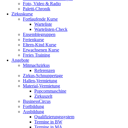
Foto, Video & Radio
Paletti-Chronik
Zirkuskurse
Fortlaufende Kurse
Warteliste
Wartelisten-Check
Ensemblegruppen
Ferienkurse
Eltern-Kind Kurse
Erwachsenen Kurse
Freies Training
Angebote
Mitmachzirkus
Referenzen
Zirkus-Schnuppertage
Hallen-Vermietung
Material-Vermietung
Popcornmaschine
Zirkuszelt
BusinessCircus
Fortbildung
Ausbildung
Qualifizierungssystem
Termine in BW
Termine in MA