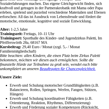
Sozialerfahrungen machen. Das eigene Gleichgewicht finden, sich
kraftvoll und getragen in der Partnerakrobatik mit Mama oder Papa
erleben, spielend und purzelnd verschiedene Materialien und Ebenen
erforschen: All das ist Ausdruck von Lebensfreude und fördert die
motorische, emotionale, kognitive und soziale Entwicklung.
Alter:
1-2,5 Jahre
Trainingszeit:
Freitags, 10–11 Uhr
Trainingsort:
Sporthalle des Kinder- und Jugendzirkus Paletti, Im
Pfeifferswörth 28a, 68167 MA
Kursbeitrag:
29,40 Euro / Monat (zzgl. 5,- / Monat
Familienmitgliedschaft)
Bitte beachten: allen Kindern, die einen Platz beim Zirkus Paletti
bekommen, möchten wir diesen auch ermöglichen. Sollte die
finanzielle Hürde zur Teilnahme zu groß sein, wendet euch bitte
unkompliziert an unseren
Beauftragten für Chancengleichheit.
Unsere Ziele:
Erwerb und Schulung motorischer Grundfähigkeiten (z.B.
Balancieren, Rollen, Springen, Werfen, Fangen, Stützen,
Hängen)
Erwerb und Schulung koordinativer Fähigkeiten (z.B.
Orientierung, Reaktion, Rhythmus, Differenzierung)
Erwerb und Förderung sozialer Kompetenzen (Rücksicht,