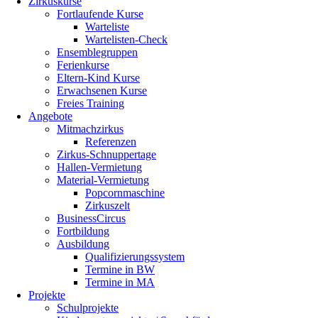
Zirkuskurse
Fortlaufende Kurse
Warteliste
Wartelisten-Check
Ensemblegruppen
Ferienkurse
Eltern-Kind Kurse
Erwachsenen Kurse
Freies Training
Angebote
Mitmachzirkus
Referenzen
Zirkus-Schnuppertage
Hallen-Vermietung
Material-Vermietung
Popcornmaschine
Zirkuszelt
BusinessCircus
Fortbildung
Ausbildung
Qualifizierungssystem
Termine in BW
Termine in MA
Projekte
Schulprojekte