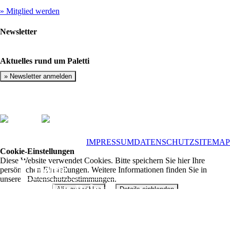
» Mitglied werden
Newsletter
Aktuelles rund um Paletti
» Newsletter anmelden
IMPRESSUM
DATENSCHUTZ
SITEMAP
Cookie-Einstellungen
Diese Website verwendet Cookies. Bitte speichern Sie hier Ihre
Home
persönlichen Einstellungen. Weitere Informationen finden Sie in
unseren Datenschutzbestimmungen.
Zirkus Paletti
Alle auswählen
Details einblenden
Technisch notwendig
Der Zirkus
Komfort
Zirkushalle & Zelte